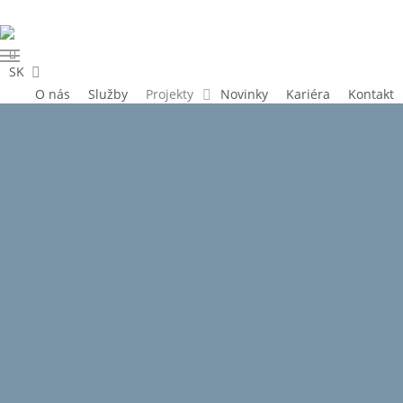
Skip
to
linkedin
main
Menu
SK
content
O nás
Služby
Projekty
Novinky
Kariéra
Kontakt