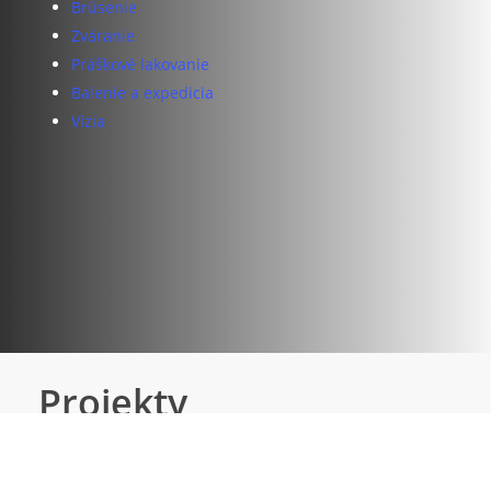
Brúsenie
Zváranie
Práškové lakovanie
Balenie a expedicia
Vízia
Pozrieť služby
Projekty