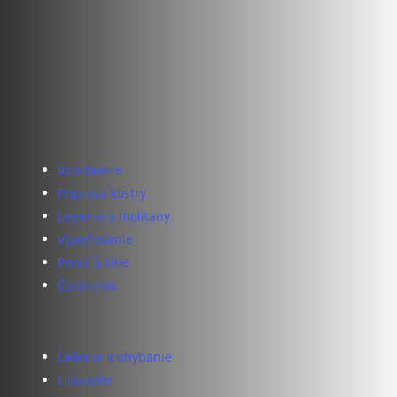
Ponúkame komplexné služby v oblasti kovovýroby a
čalúnnictva. Naša práca zahŕňa celý proces od
spracovania kovu, lakovania až po výrobu a dizajn
nábytku. Sériová výroba nábytku a atypické kovové
konštrukcie sú realizované s dôrazom na precíznosť a
originálny dizajn, vďaka čomu dokážeme splniť aj tie
Vzorovanie
najnáročnejšie požiadavky našich zákazníkov.
Príprava kostry
Lepenie a molitany
Vypeňovanie
Porez a šitie
Čalúnenie
Delenie a ohýbanie
Lisovanie