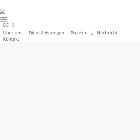
Skip
to
linkedin
main
Menu
DE
content
Über uns
Dienstleistungen
Projekte
Nachricht
Kontakt