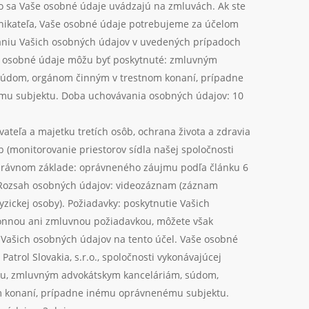
to sa Vaše osobné údaje uvádzajú na zmluvách. Ak ste
nikateľa, Vaše osobné údaje potrebujeme za účelom
aniu Vašich osobných údajov v uvedených prípadoch
e osobné údaje môžu byť poskytnuté: zmluvným
súdom, orgánom činným v trestnom konaní, prípadne
u subjektu. Doba uchovávania osobných údajov: 10
teľa a majetku tretích osôb, ochrana života a zdravia
 (monitorovanie priestorov sídla našej spoločnosti
rávnom základe: oprávneného záujmu podľa článku 6
. Rozsah osobných údajov: videozáznam (záznam
yzickej osoby). Požiadavky: poskytnutie Vašich
konnou ani zmluvnou požiadavkou, môžete však
 Vašich osobných údajov na tento účel. Vaše osobné
atrol Slovakia, s.r.o., spoločnosti vykonávajúcej
u, zmluvným advokátskym kanceláriám, súdom,
 konaní, prípadne inému oprávnenému subjektu.