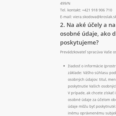
499/N
Tel. kontakt: +421 918 906 710
E-mail: viera.skodova@kroslak.s
2. Na aké účely a n
osobné údaje, ako 
poskytujeme?
Prevádzkovateľ spracúva Vaše o
žiadosť o informácie (pros
základe: Vášho súhlasu podľ
osobných údajov: titul, meno
poskytnutie Vašich osobnýc
V prípade, ak chcete získať
osobné údaje za účelom ob
údaje môžu byť poskytnuté
inému oprávnenému subjekt