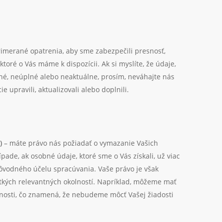
imerané opatrenia, aby sme zabezpečili presnosť,
ktoré o Vás máme k dispozícii. Ak si myslíte, že údaje,
é, neúplné alebo neaktuálne, prosím, neváhajte nás
e upravili, aktualizovali alebo doplnili.
)
– máte právo nás požiadať o vymazanie Vašich
pade, ak osobné údaje, ktoré sme o Vás získali, už viac
ôvodného účelu spracúvania. Vaše právo je však
tkých relevantných okolností. Napríklad, môžeme mať
nnosti, čo znamená, že nebudeme môcť Vašej žiadosti