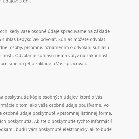
 údajov: 3 dni.
doch, kedy Vaše osobné údaje spracúvame na základe
 súhlas kedykoľvek odvolať. Súhlas môžete odvolať
ednej osoby, písomne, oznámením o odvolaní súhlasu
očnosti. Odvolanie súhlasu nemá vplyv na zákonnosť
oré sme na jeho základe o Vás spracúvali.
a poskytnutie kópie osobných údajov, ktoré o Vás
formácie o tom, ako Vaše osobné údaje používame. Vo
 osobné údaje poskytnuté v písomnej listinnej forme,
ch poskytnutia. Ak ste o poskytnutie týchto informácií
iedkami, budú Vám poskytnuté elektronicky, ak to bude