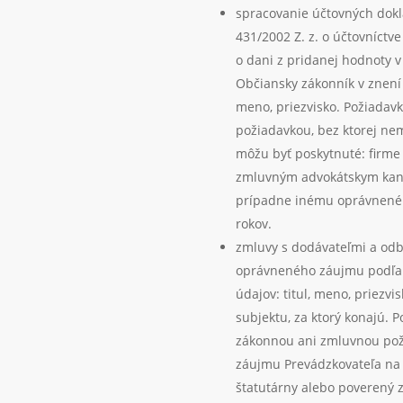
spracovanie účtovných dokl
431/2002 Z. z. o účtovníctve
o dani z pridanej hodnoty v
Občiansky zákonník v znení 
meno, priezvisko. Požiadav
požiadavkou, bez ktorej ne
môžu byť poskytnuté: firm
zmluvným advokátskym kanc
prípadne inému oprávneném
rokov.
zmluvy s dodávateľmi a odb
oprávneného záujmu podľa č
údajov: titul, meno, priezvi
subjektu, za ktorý konajú. 
zákonnou ani zmluvnou pož
záujmu Prevádzkovateľa na 
štatutárny alebo poverený 