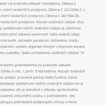
adov na právnom základe: Nariadenia, Zákona č.
 v znení neskorších predpisov, Zákona č. 222/2004 Z. z.
 znení neskorších predpisov, Zákona č. 40/1964 Zb.
neskorších predpisov. Rozsah osobných údajov: titul,
ky: poskytnutie Vašich osobných údajov je zákonnou
možno plniť zákonnú povinnosť. Vaše osobné údaje
e Interaudit, daňovým poradcom, daňovému úradu,
eláriám, súdom, orgánom činným v trestnom konaní,
u subjektu. Doba uchovávania osobných údajov: 10
erateľmi (podnikateľmi) na právnom základe:
lánku 6 ods. 1 písm. f) Nariadenia. Rozsah osobných
sko, podpis, pracovná pozícia alebo funkcia, názov
Požiadavky: poskytnutie Vašich osobných údajov nie je
iadavkou, ale je potrebné z dôvodu oprávneného
uzavretí zmluvného vzťahu s podnikateľmi. Ako
zástupca podnikateľa podpisujete zmluvy v mene