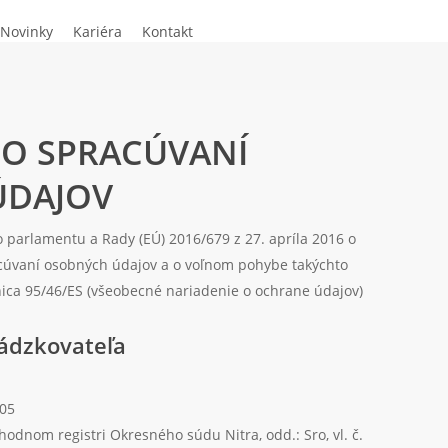
Novinky
Kariéra
Kontakt
 O SPRACÚVANÍ
ÚDAJOV
 parlamentu a Rady (EÚ) 2016/679 z 27. apríla 2016 o
acúvaní osobných údajov a o voľnom pohybe takýchto
nica 95/46/ES (všeobecné nariadenie o ochrane údajov)
vádzkovateľa
 05
odnom registri Okresného súdu Nitra, odd.: Sro, vl. č.