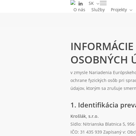
linkedin
SK
Skip
Menu
O nás
Služby
Projekty
to
main
content
INFORMÁCIE
OSOBNÝCH 
v zmysle Nariadenia Európskeho
ochrane fyzických osôb pri spr
údajov, ktorým sa zrušuje smer
1. Identifikácia pre
Krošlák, s.r.o.
Sídlo: Nitrianska Blatnica 5, 956
IČO: 31 435 939 Zapísaný v: Obch