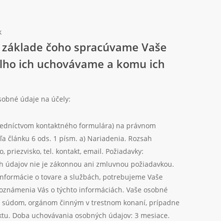
k
a základe čoho spracúvame Vaše
dlho ich uchovávame a komu ich
sobné údaje na účely:
tredníctvom kontaktného formulára) na právnom
a článku 6 ods. 1 písm. a) Nariadenia. Rozsah
, priezvisko, tel. kontakt, email. Požiadavky:
h údajov nie je zákonnou ani zmluvnou požiadavkou.
 informácie o tovare a službách, potrebujeme Vaše
oznámenia Vás o týchto informáciách. Vaše osobné
: súdom, orgánom činným v trestnom konaní, prípadne
u. Doba uchovávania osobných údajov: 3 mesiace.