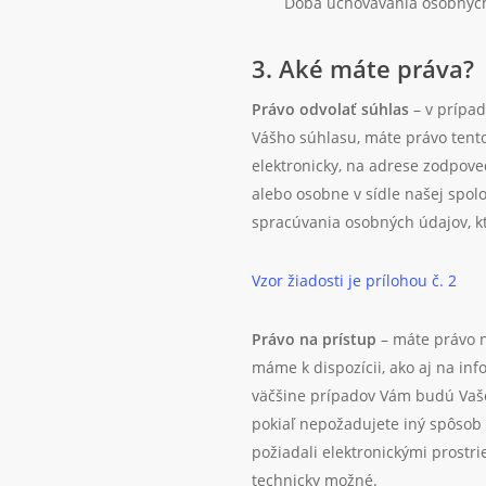
Doba uchovávania osobných
3. Aké máte práva?
Právo odvolať súhlas
– v prípa
Vášho súhlasu, máte právo tento
elektronicky, na adrese zodpov
alebo osobne v sídle našej spol
spracúvania osobných údajov, kt
Vzor žiadosti je prílohou č. 2
Právo na prístup
– máte právo n
máme k dispozícii, ako aj na in
väčšine prípadov Vám budú Vaše
pokiaľ nepožadujete iný spôsob i
požiadali elektronickými prostr
technicky možné.