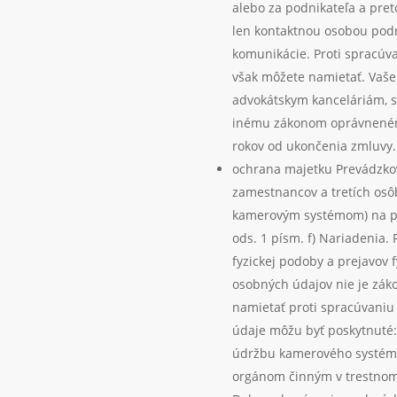
alebo za podnikateľa a pre
len kontaktnou osobou pod
komunikácie. Proti spracúv
však môžete namietať. Vaš
advokátskym kanceláriám, 
inému zákonom oprávneném
rokov od ukončenia zmluvy.
ochrana majetku Prevádzkova
zamestnancov a tretích osôb
kamerovým systémom) na p
ods. 1 písm. f) Nariadenia
fyzickej podoby a prejavov f
osobných údajov nie je zá
namietať proti spracúvaniu
údaje môžu byť poskytnuté: P
údržbu kamerového systém
orgánom činným v trestnom