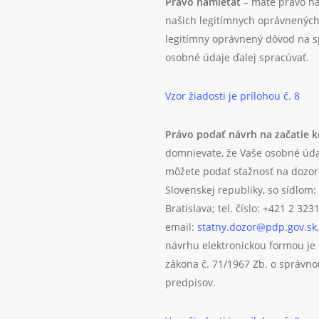
Právo namietať
– máte právo na
našich legitímnych oprávnenýc
legitímny oprávnený dôvod na 
osobné údaje ďalej spracúvať.
Vzor žiadosti je prílohou č. 8
Právo podať návrh na začatie 
domnievate, že Vaše osobné úd
môžete podať sťažnosť na dozor
Slovenskej republiky, so sídlom
Bratislava; tel. číslo: +421 2 323
email:
statny.dozor@pdp.gov.sk
návrhu elektronickou formou je p
zákona č. 71/1967 Zb. o správno
predpisov.