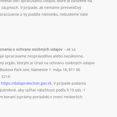
mietať voči spracúvaniu údajov, ktoré je založené na
h záujmoch. V prípade, ak nemáme presvedčivý
spracúvanie a Vy podáte námietku, nebudeme Vaše
konania o ochrane osobných údajov
– ak sa
aje spracúvame nespravodlivo alebo nezákonne,
ný orgán, ktorým je Úrad na ochranu osobných údajov
: Budova Park one, Námestie 1. mája 18, 811 06
1 3214;
,
https://dataprotection.gov.sk
. V prípade podania
otrebné, aby spĺňal náležitosti podľa § 19 ods. 1
m konaní (správny poriadok) v znení neskorších